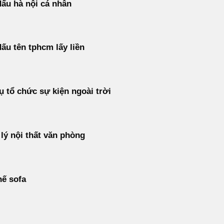
ấu hà nội cá nhân
ấu tên tphcm lấy liền
ụ tổ chức sự kiện ngoài trời
lý nội thất văn phòng
ế sofa