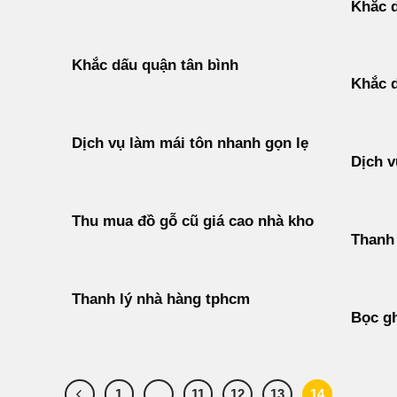
Khắc d
Khắc dấu quận tân bình
Khắc d
Dịch vụ làm mái tôn nhanh gọn lẹ
Dịch v
Thu mua đồ gỗ cũ giá cao nhà kho
Thanh 
Thanh lý nhà hàng tphcm
Bọc gh
1
…
11
12
13
14