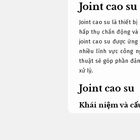
Joint cao s
Joint cao su là thiết 
hấp thụ chấn động và 
joint cao su được ứng 
nhiều lĩnh vực công n
thuật sẽ góp phần đảm
xử lý.
Joint cao su
Khái niệm và cấu
Mức giá.
Khái niệm và cấu tạo c