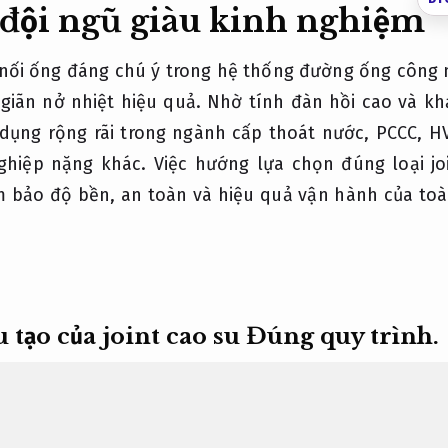
u đội ngũ giàu kinh nghiệm
bị nối ống đáng chú ý trong hệ thống đường ống công 
giãn nở nhiệt hiệu quả. Nhờ tính đàn hồi cao và khả
dụng rộng rãi trong ngành cấp thoát nước, PCCC, HV
ghiệp nặng khác. Việc hướng lựa chọn đúng loại jo
 bảo độ bền, an toàn và hiệu quả vận hành của to
 tạo của joint cao su
Đúng quy trình.
ủa joint cao su là một trong những yếu tố kỹ thuật