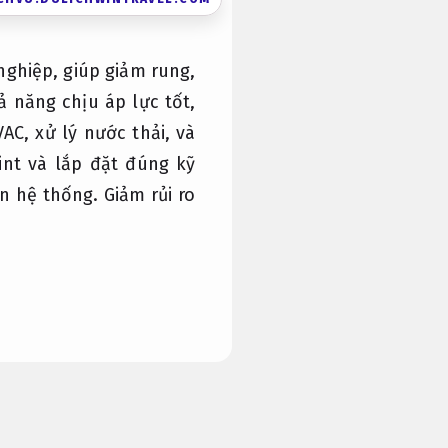
nghiệp, giúp giảm rung,
 năng chịu áp lực tốt,
AC, xử lý nước thải, và
int và lắp đặt đúng kỹ
àn hệ thống.
Giảm rủi ro
 quan trọng trong ngành