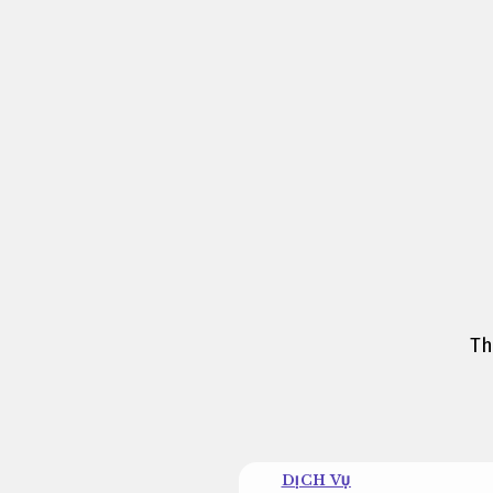
Bỏ
qua
nội
dung
Th
DỊCH VỤ