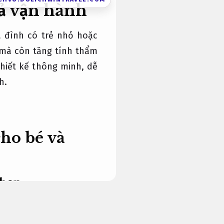
uả vận hành
a đình có trẻ nhỏ hoặc
n mà còn tăng tính thẩm
hiết kế thông minh, dễ
h.
cho bé và
hẹn.