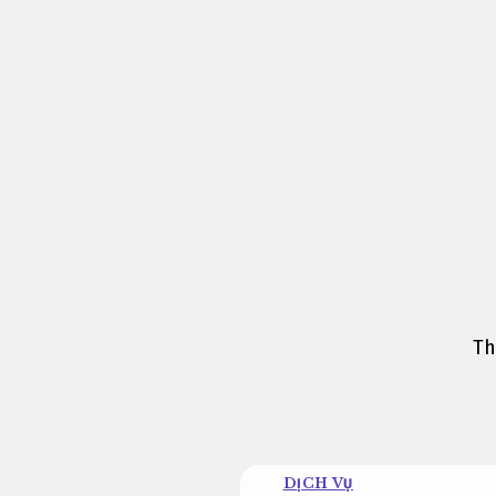
Bỏ
qua
nội
dung
Th
DỊCH VỤ