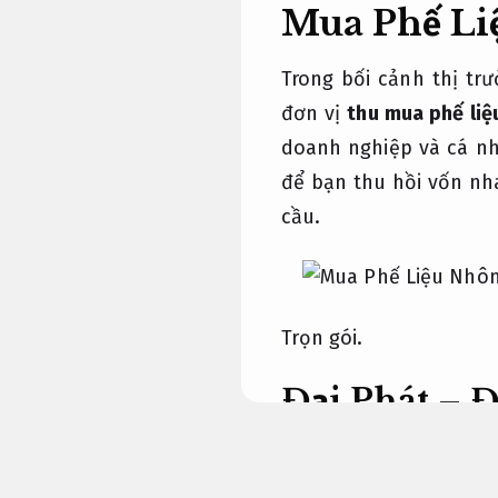
Mua Phế Li
Trong bối cảnh thị tr
đơn vị
thu mua phế li
doanh nghiệp và cá nh
để bạn thu hồi vốn nh
cầu.
Trọn gói.
Đại Phát – Đ
cao
Bài bản.
Gói dịch vụ.