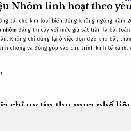
ệu Nhôm linh hoạt theo yêu
ường tái chế kim loại biến động không ngừng năm 2
ệu nhôm
đáng tin cậy với mức giá sát trần là bài toán
ân. Không chỉ dừng lại ở việc dọn dẹp kho bãi, tha
anh chóng và đóng góp vào chu trình kinh tế xanh.
ịa chỉ uy tín thu mua phế li