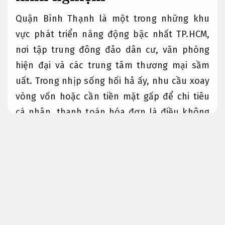
Quận Bình Thạnh là một trong những khu
vực phát triển năng động bậc nhất TP.HCM,
nơi tập trung đông đảo dân cư, văn phòng
hiện đại và các trung tâm thương mại sầm
uất. Trong nhịp sống hối hả ấy, nhu cầu xoay
vòng vốn hoặc cần tiền mặt gấp để chi tiêu
cá nhân, thanh toán hóa đơn là điều không
thể tránh khỏi. Đó là lý do Dịch vụ hỗ trợ rút
tiền thẻ tín dụng Bình Thạnh ngày càng trở
nên phổ biến và được nhiều người tìm kiếm.
Đội ngũ giàu kinh nghiệm.
Vậy đâu là địa chỉ rút tiền thẻ tín dụng quận
Bình Thạnh có độ tin cậy? Làm sao để giao