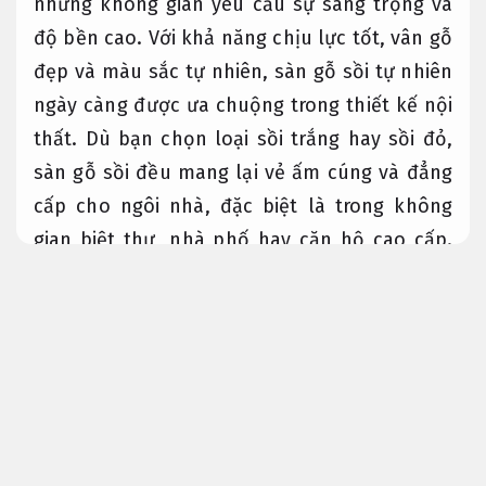
những không gian yêu cầu sự sang trọng và
độ bền cao. Với khả năng chịu lực tốt, vân gỗ
đẹp và màu sắc tự nhiên, sàn gỗ sồi tự nhiên
ngày càng được ưa chuộng trong thiết kế nội
thất. Dù bạn chọn loại sồi trắng hay sồi đỏ,
sàn gỗ sồi đều mang lại vẻ ấm cúng và đẳng
cấp cho ngôi nhà, đặc biệt là trong không
gian biệt thự, nhà phố hay căn hộ cao cấp.
Rõ ràng.
Tư vấn tận tâm.
Sàn gỗ sồi tự nhiên trắng, đỏ –
Ưu điểm và phân loại
Phù hợp
nhu cầu thực tế.