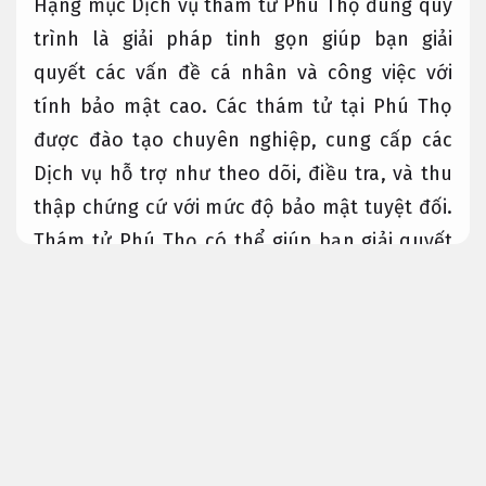
Hạng mục Dịch vụ thám tử Phú Thọ đúng quy
trình là giải pháp tinh gọn giúp bạn giải
quyết các vấn đề cá nhân và công việc với
tính bảo mật cao. Các thám tử tại Phú Thọ
được đào tạo chuyên nghiệp, cung cấp các
Dịch vụ hỗ trợ như theo dõi, điều tra, và thu
thập chứng cứ với mức độ bảo mật tuyệt đối.
Thám tử Phú Thọ có thể giúp bạn giải quyết
những vấn đề quan trọng như theo dõi đối
tác, tìm kiếm chứng cứ, hay xác minh thông
tin cần biết. Với kinh nghiệm và khả năng làm
việc hiệu quả, thám tử tại Phú Thọ luôn đáp
ứng được các yêu cầu khắt khe của chủ đầu
tư.
Áp dụng cho nhiều nhu cầu.