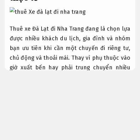
Thuê xe Đà Lạt đi Nha Trang đang là chọn lựa
được nhiều khách du lịch, gia đình và nhóm
bạn ưu tiên khi cần một chuyến đi riêng tư,
chủ động và thoải mái. Thay vì phụ thuộc vào
giờ xuất bến hay phải trung chuyển nhiều
chặng, cách xử lý thuê xe Đà Lạt đi Nha Trang
giúp bạn linh hoạt từ thời gian khởi hành,
điểm đón cho đến điểm trả, đồng thời tối ưu
trải nghiệm trên suốt hành trình.
Tối ưu chi
phí.
Không chỉ đáp ứng tốt với khách đi nghỉ