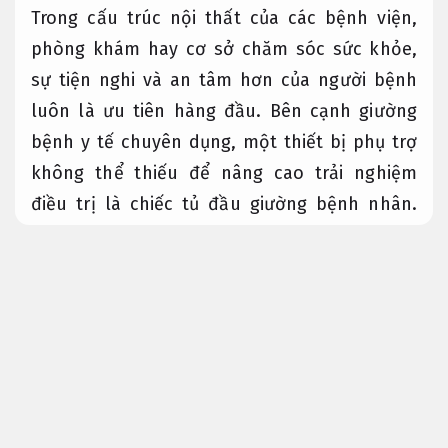
Trong cấu trúc nội thất của các bệnh viện,
phòng khám hay cơ sở chăm sóc sức khỏe,
sự tiện nghi và an tâm hơn của người bệnh
luôn là ưu tiên hàng đầu. Bên cạnh giường
bệnh y tế chuyên dụng, một thiết bị phụ trợ
không thể thiếu để nâng cao trải nghiệm
điều trị là chiếc tủ đầu giường bệnh nhân.
Không chỉ đơn thuần là nơi lưu trữ tư trang,
sản phẩm này còn là trợ thủ đắc lực tư vấn
hỗ trợ các y bác sĩ và người nhà trong suốt
quá trình chăm sóc y tế.
Tư vấn tận tâm.
Tại Xe Đẩy Y Tế Hồng Hà
(xedayytehongha.com), chúng tôi tự hào
cung cấp các dòng thiết bị nội thất bệnh viện